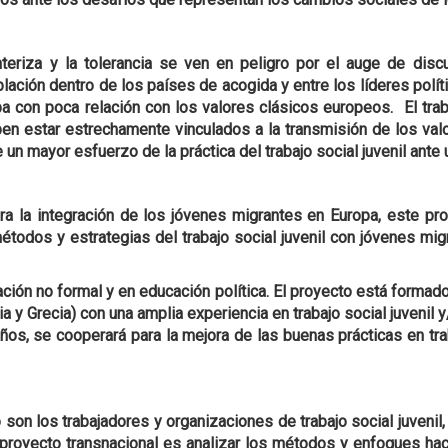
teriza y la tolerancia se ven en peligro por el auge de dis
blación dentro de los países de acogida y entre los líderes po
a con poca relación con los valores clásicos europeos. El traba
deben estar estrechamente vinculados a la transmisión de los va
e un mayor esfuerzo de la práctica del trabajo social juvenil ant
 la integración de los jóvenes migrantes en Europa, este pro
 métodos y estrategias del trabajo social juvenil con jóvenes mi
ación no formal y en educación política. El proyecto está formad
ia y Grecia) con una amplia experiencia en trabajo social juveni
s, se cooperará para la mejora de las buenas prácticas en traba
 son los trabajadores y organizaciones de trabajo social juvenil
 proyecto transnacional es analizar los métodos y enfoques hacia