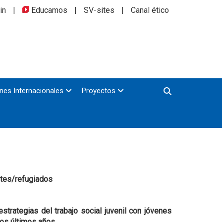
in
|
Educamos
|
SV-sites
|
Canal ético
nes Internacionales
Proyectos
ntes/refugiados
trategias del trabajo social juvenil con jóvenes
los últimos años.