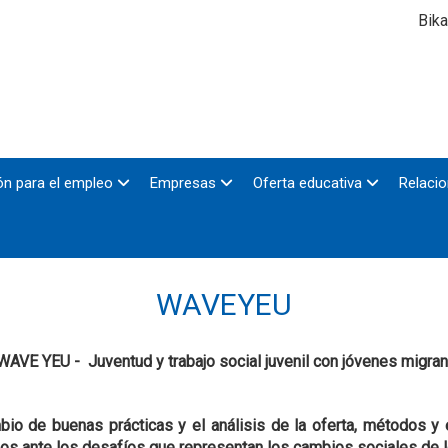
Bika
n para el empleo
Empresas
Oferta educativa
Relacio
WAVEYEU
AVE YEU - Juventud y trabajo social juvenil con jóvenes migra
o de buenas prácticas y el análisis de la oferta, métodos y es
eos ante los desafíos que representan los cambios sociales de 