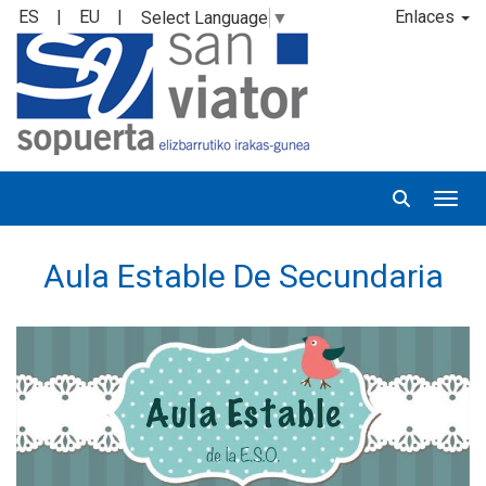
ES
|
EU
|
Enlaces
Select Language
▼
Desp
Aula Estable De Secundaria