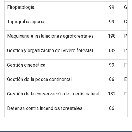
Fitopatología.
99
Ges
Topografía agraria
99
Ges
Maquinaria e instalaciones agroforestales
198
Pro
Gestión y organización del vivero forestal
132
Ing
Gestión cinegética
99
For
Gestión de la pesca continental
66
Emp
Gestión de la conservación del medio natural
132
For
Defensa contra incendios forestales
66