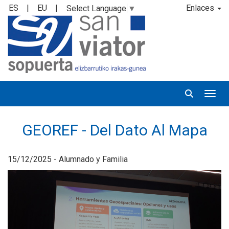
ES
|
EU
|
Enlaces
Select Language
▼
Desp
GEOREF - Del Dato Al Mapa
15/12/2025 - Alumnado y Familia