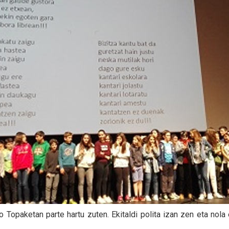
 Topaketan parte hartu zuten. Ekitaldi polita izan zen eta nola