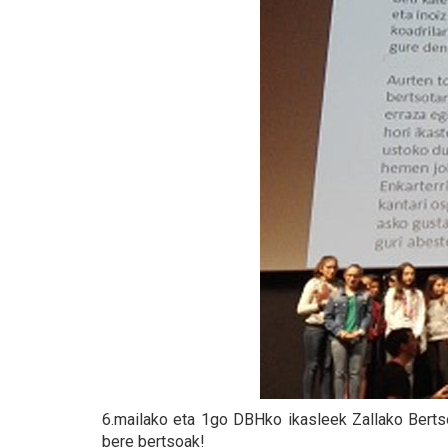
6.mailako eta 1go DBHko ikasleek Zallako Bertso
bere bertsoak!