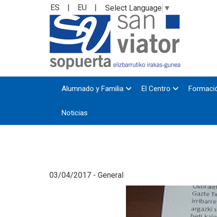
ES
|
EU
|
Select Language
▼
Alumnado y Familia
El Centro
Formació
Noticias
03/04/2017 - General