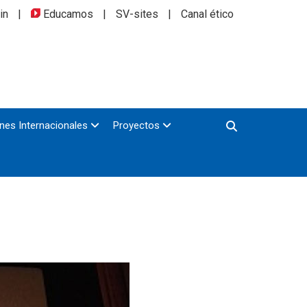
in
|
Educamos
|
SV-sites
|
Canal ético
nes Internacionales
Proyectos