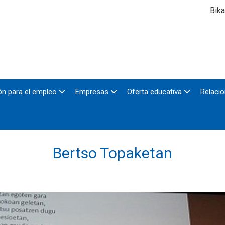
Bika
n para el empleo
Empresas
Oferta educativa
Relacio
Bertso Topaketan