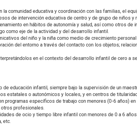
n la comunidad educativa y coordinación con las familias, el equ
cesos de intervención educativa de centro y de grupo de niños y 
enamiento en hábitos de autonomía y salud, así como otros de in
 como eje de la actividad y del desarrollo infantil.
icativos del niño y la niña como medio de crecimiento personal 
ración del entorno a través del contacto con los objetos; relacio
nterpretándolos en el contexto del desarrollo infantil de cero a s
clo de educación infantil, siempre bajo la supervisión de un ma
s estatales o autonómicos y locales, y en centros de titularidad
en programas específicos de trabajo con menores (0-6 años) en 
u otros profesionales.
ades de ocio y tiempo libre infantil con menores de 0 a 6 años: 
, etc.